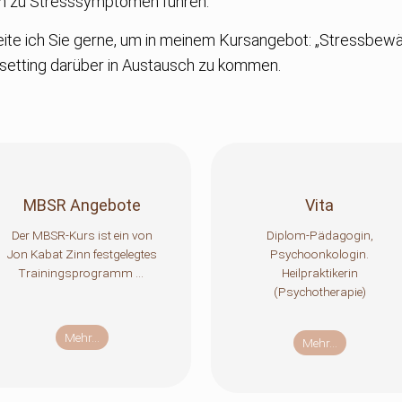
nn zu Stresssymptomen führen.
te ich Sie gerne, um in meinem Kursangebot: „Stressbewä
lsetting darüber in Austausch zu kommen.
MBSR Angebote
Vita
Der MBSR-Kurs ist ein von
Diplom-Pädagogin,
Jon Kabat Zinn festgelegtes
Psychoonkologin.
Trainingsprogramm ...
Heilpraktikerin
(Psychotherapie)
Mehr...
Mehr...